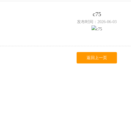
c75
发布时间：2026-06-03
返回上一页