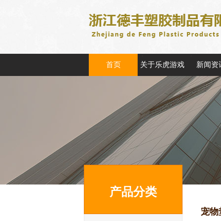
首页
关于乐虎游戏
新闻资
产品分类
宠物