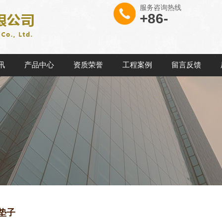
服务咨询热线
+86-
讯
产品中心
资质荣誉
工程案例
留言反馈
垫子